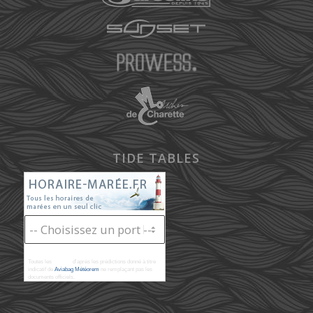
TIDE TABLES
Toutes les
marées
d'après les prédictions donné à titre
indicatif de
Aviabag Météorem
ne remplaçant pas les
documents officiels.