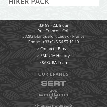
HIKER PACK
B.P 89 - Z.I. Indar
Rue François Coli
33293 Blanquefort Cedex - France
Phone : +33 (0) 5 56 57 10 10
>
Contact - E-mail
>
SAKURA History
>
SAKURA Team
OUR BRANDS