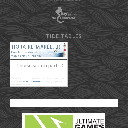
TIDE TABLES
Toutes les
marées
d'après les prédictions donné à titre
indicatif de
Aviabag Météorem
ne remplaçant pas les
documents officiels.