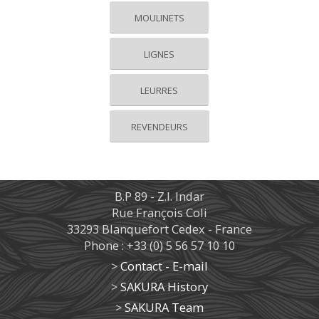
MOULINETS
LIGNES
LEURRES
REVENDEURS
B.P 89 - Z.I. Indar
Rue François Coli
33293 Blanquefort Cedex - France
Phone : +33 (0) 5 56 57 10 10
>
Contact - E-mail
>
SAKURA History
>
SAKURA Team