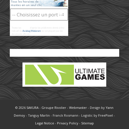
Toutes les
marées
d'après les prédictions donné à titre
indicatif de
Aviabag Météorem
ne remplaçant pas les
documents officiels.
© 2026
SAKURA
-
Groupe Rivolier
-
Webmaster
- Design by
Yann
Demoy
- Tanguy Marlin - Franck Rosmann - Logistic by
FreePixel
-
Legal Notice
-
Privacy Policy
-
Sitemap