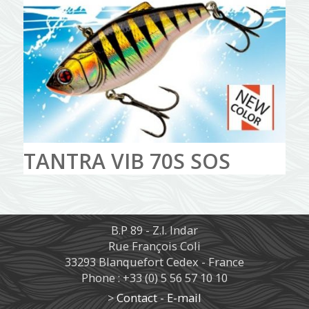
TANTRA VIB 70S SOS
B.P 89 - Z.I. Indar
Rue François Coli
33293 Blanquefort Cedex - France
Phone : +33 (0) 5 56 57 10 10
>
Contact - E-mail