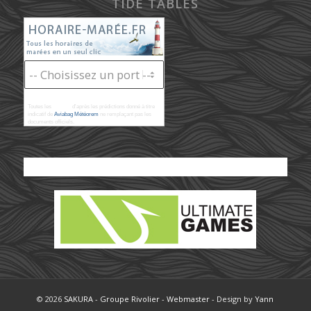
TIDE TABLES
Toutes les
marées
d'après les prédictions donné à titre
indicatif de
Aviabag Météorem
ne remplaçant pas les
documents officiels.
© 2026
SAKURA
-
Groupe Rivolier
-
Webmaster
- Design by
Yann