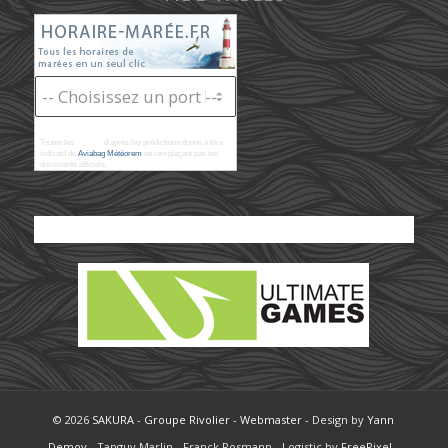
Toutes les
marées
d'après les prédictions donné à titre
indicatif de
Aviabag Météorem
ne remplaçant pas les
documents officiels.
© 2026
SAKURA
-
Groupe Rivolier
-
Webmaster
- Design by
Yann
Demoy
- Tanguy Marlin - Franck Rosmann - Logistic by
FreePixel
-