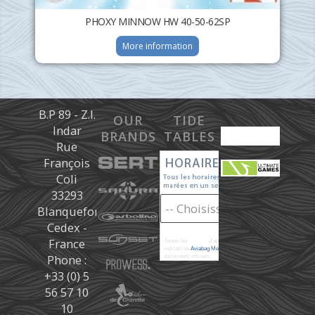
PHOXY MINNOW HW 40-50-62SP
More information
B.P 89 - Z.I.
OUR
TIDE
Indar
BRANDS
TABLES
Rue
François
Coli
33293
Blanquefort
Cedex -
France
Toutes les
marées
d'après les prédictions donné à titre
indicatif de
Aviabag Météorem
ne remplaçant pas les
Phone :
documents officiels.
+33 (0) 5
56 57 10
10