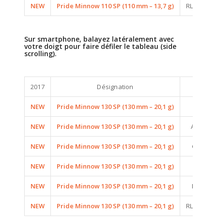
NEW
Pride Minnow 110 SP (110 mm – 13,7 g)
RL15 (REAL
Sur smartphone, balayez latéralement avec
votre doigt pour faire défiler le tableau (side
scrolling).
2017
Désignation
C
NEW
Pride Minnow 130 SP (130 mm – 20,1 g)
A10 (A
NEW
Pride Minnow 130 SP (130 mm – 20,1 g)
A22 (AU
NEW
Pride Minnow 130 SP (130 mm – 20,1 g)
G06 (GH
NEW
Pride Minnow 130 SP (130 mm – 20,1 g)
P06 (P
NEW
Pride Minnow 130 SP (130 mm – 20,1 g)
RL13 (RE
NEW
Pride Minnow 130 SP (130 mm – 20,1 g)
RL15 (REAL